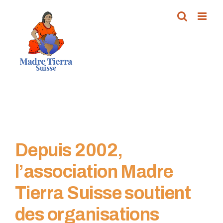
Passer
au
contenu
Depuis 2002,
l’association Madre
Tierra Suisse soutient
des organisations