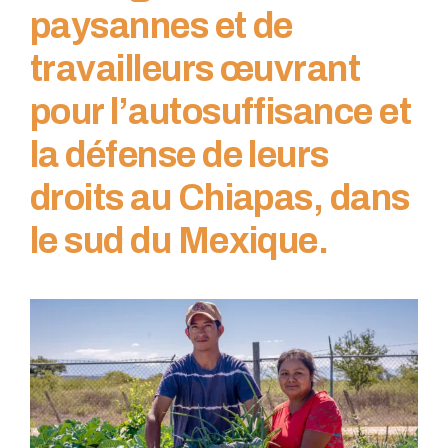
paysannes et de
travailleurs œuvrant
pour l’autosuffisance et
la défense de leurs
droits au Chiapas, dans
le sud du Mexique.